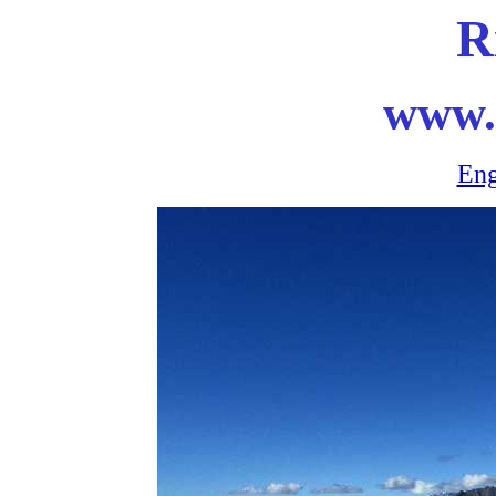
R
www.
Eng