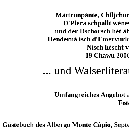
Màttrunpànte, Chiljch
D'Piera schpallt wéne
und der Dschorsch hét àb
Hendernà isch d'Emervurk
Nìsch héscht 
19 Chawu 2006,
... und Walserliter
Umfangreiches Angebot a
Fot
Gästebuch des Albergo Monte Càpio, Sept