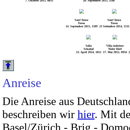
7. Oktober 2015, 0853
20. September 2015, 1148
Sant'Anna
Sant'Anna
Tossu
Tossu
14. September 2015, 1509
23 Settembre 2014, 1531
Sella
Villa inferiore
Schattal
Nider Dörf
23. April 2014, 1812
17. Mai 2012, 0934
2
Anreise
Die Anreise aus Deutschla
beschreiben wir
hier
. Mit d
Basel/Zürich - Brig - Domo