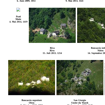
6. Juni 2009, 1051
9. Mai 2013, 1141
Prati
Matte
4. Mai 2014, 1419
Riva
Roncaccio infe
Rivu
Nidru
15. Juli 2013, 1214
14. September 20
Roncaccio superiore
San Giorgio
Obru
Under du Warch