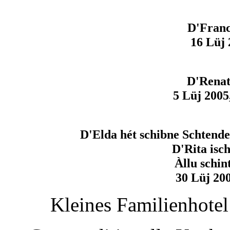
D'Franc
16 Lüj 
D'Renata
5 Lüj 2005,
D'Elda hét schibne Schtende
D'Rita isc
Àllu schi
30 Lüj 200
Kleines Familienhote