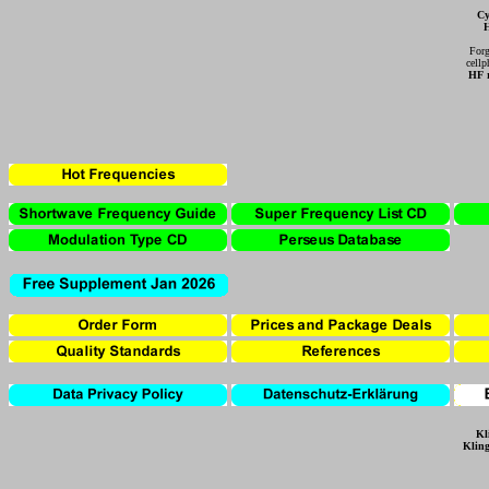
Cy
H
Forg
cellp
HF r
Kl
Kling